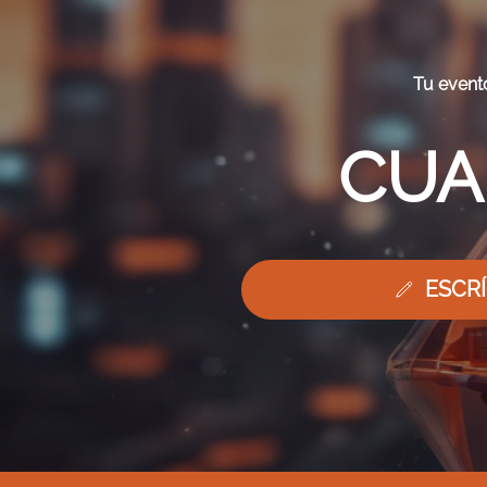
Tu evento
CUA
ESCR