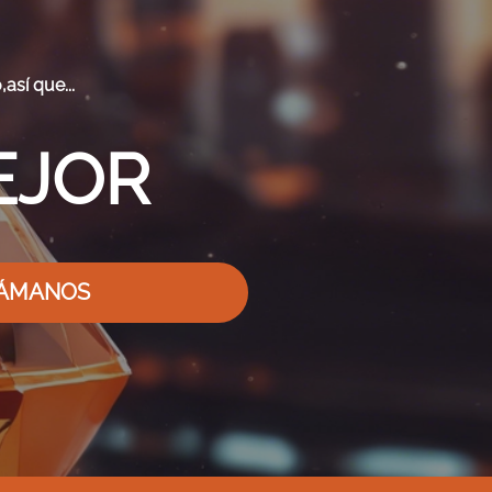
así que...
EJOR
ÁMANOS